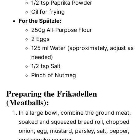
1/2 tsp Paprika Powder
Oil for frying
For the Spätzle:
250g All-Purpose Flour
2 Eggs
125 ml Water (approximately, adjust as
needed)
1/2 tsp Salt
Pinch of Nutmeg
Preparing the Frikadellen
(Meatballs):
In a large bowl, combine the ground meat,
soaked and squeezed bread roll, chopped
onion, egg, mustard, parsley, salt, pepper,
and paprika powder.