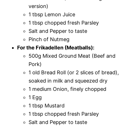
version)
1 tbsp Lemon Juice
1 tbsp chopped fresh Parsley
Salt and Pepper to taste
Pinch of Nutmeg
For the Frikadellen (Meatballs):
500g Mixed Ground Meat (Beef and
Pork)
1 old Bread Roll (or 2 slices of bread),
soaked in milk and squeezed dry
1 medium Onion, finely chopped
1 Egg
1 tbsp Mustard
1 tbsp chopped fresh Parsley
Salt and Pepper to taste