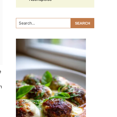
Search...
e
h