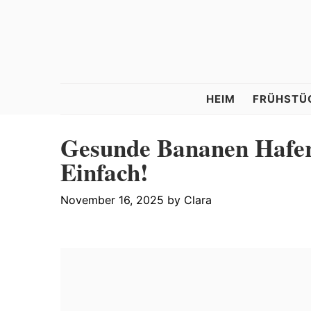
Skip
Skip
Skip
to
to
to
primary
main
primary
navigation
content
sidebar
Tastelle
HEIM
FRÜHSTÜ
Gesunde Bananen Hafer
Einfach!
November 16, 2025
by
Clara