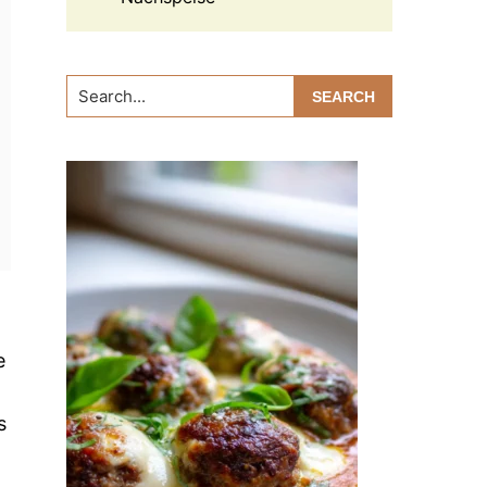
Search...
e
s