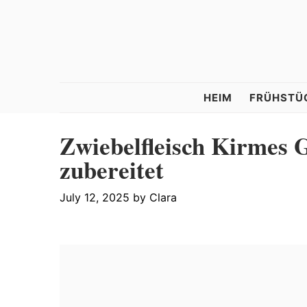
Skip
Skip
Skip
to
to
to
primary
main
primary
navigation
content
sidebar
Tastelle
HEIM
FRÜHSTÜ
Zwiebelfleisch Kirmes G
zubereitet
July 12, 2025
by
Clara