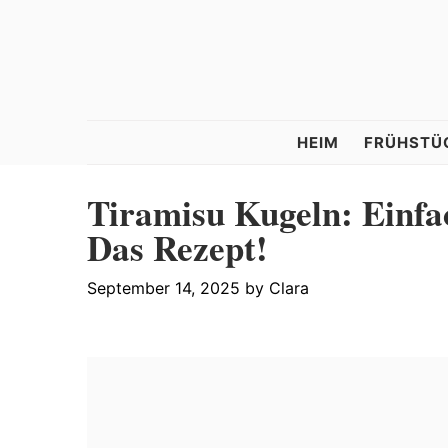
Skip
Skip
Skip
to
to
to
primary
main
primary
navigation
content
sidebar
Tastelle
HEIM
FRÜHSTÜ
Tiramisu Kugeln: Einfa
Das Rezept!
September 14, 2025
by
Clara