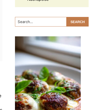
Search...
e
Es