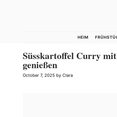
Skip
Skip
Skip
to
to
to
primary
main
primary
navigation
content
sidebar
Tastelle
HEIM
FRÜHSTÜ
Süsskartoffel Curry mi
genießen
October 7, 2025
by
Clara