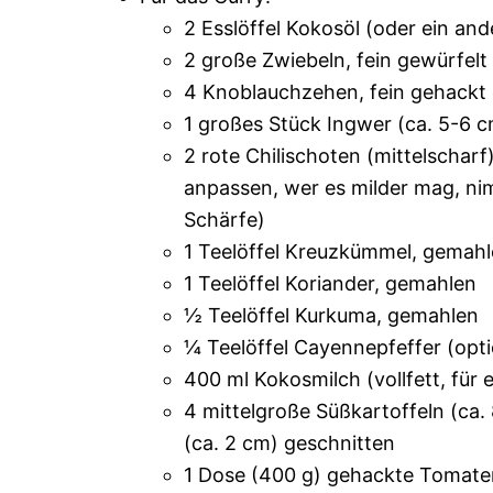
2 Esslöffel Kokosöl (oder ein and
2 große Zwiebeln, fein gewürfelt
4 Knoblauchzehen, fein gehackt 
1 großes Stück Ingwer (ca. 5-6 c
2 rote Chilischoten (mittelscha
anpassen, wer es milder mag, nim
Schärfe)
1 Teelöffel Kreuzkümmel, gemah
1 Teelöffel Koriander, gemahlen
½ Teelöffel Kurkuma, gemahlen
¼ Teelöffel Cayennepfeffer (opti
400 ml Kokosmilch (vollfett, für 
4 mittelgroße Süßkartoffeln (ca
(ca. 2 cm) geschnitten
1 Dose (400 g) gehackte Tomate