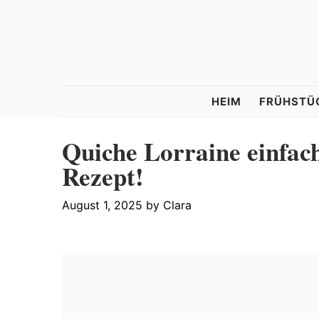
Skip
Skip
Skip
to
to
to
primary
main
primary
navigation
content
sidebar
Tastelle
HEIM
FRÜHSTÜ
Quiche Lorraine einfach
Rezept!
August 1, 2025
by
Clara