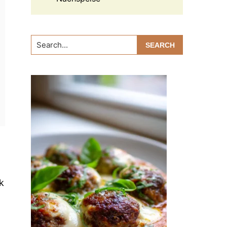
Search...
,
k