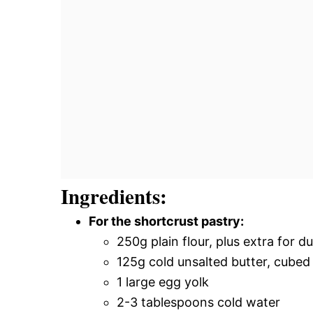
Ingredients:
For the shortcrust pastry:
250g plain flour, plus extra for d
125g cold unsalted butter, cubed
1 large egg yolk
2-3 tablespoons cold water