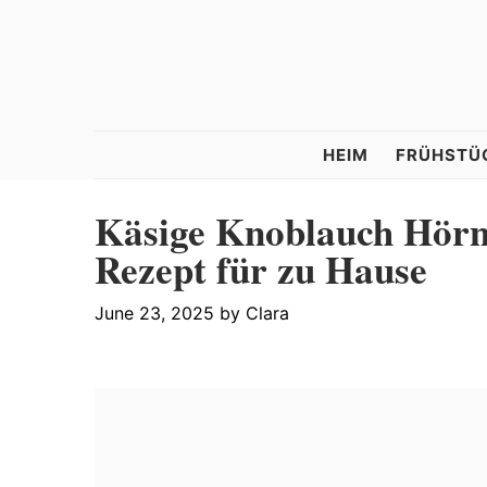
Skip
Skip
Skip
to
to
to
primary
main
primary
navigation
content
sidebar
Tastelle
HEIM
FRÜHSTÜ
Käsige Knoblauch Hörn
Rezept für zu Hause
June 23, 2025
by
Clara