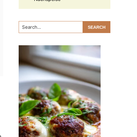
Search...
d
n.