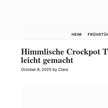
Skip
Skip
Skip
to
to
to
primary
main
primary
navigation
content
sidebar
Tastelle
HEIM
FRÜHSTÜ
Himmlische Crockpot T
leicht gemacht
October 8, 2025
by
Clara