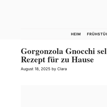
Skip
Skip
Skip
to
to
to
primary
main
primary
navigation
content
sidebar
Tastelle
HEIM
FRÜHSTÜ
Gorgonzola Gnocchi sel
Rezept für zu Hause
August 18, 2025
by
Clara