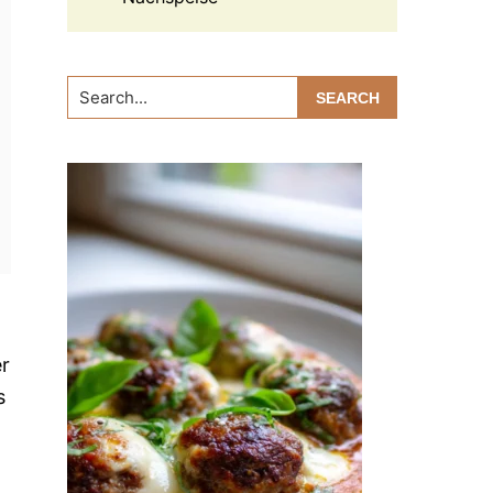
Search...
er
s
t