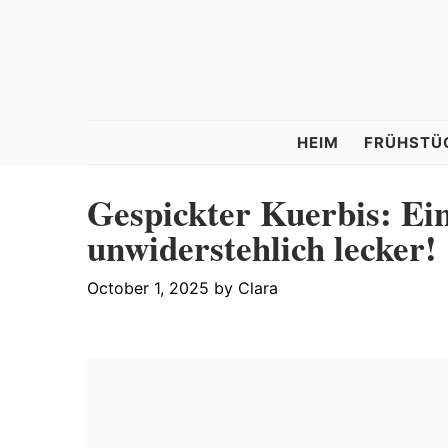
Skip
Skip
Skip
to
to
to
primary
main
primary
navigation
content
sidebar
Tastelle
HEIM
FRÜHSTÜ
Gespickter Kuerbis: Ein
unwiderstehlich lecker!
October 1, 2025
by
Clara