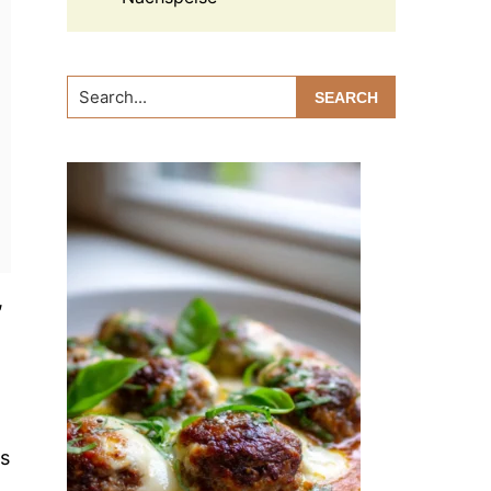
Search...
,
us