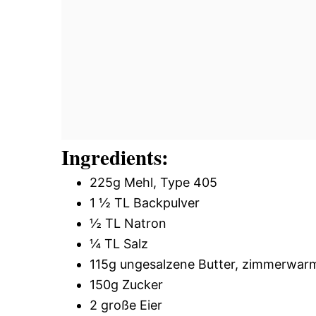
Ingredients:
225g Mehl, Type 405
1 ½ TL Backpulver
½ TL Natron
¼ TL Salz
115g ungesalzene Butter, zimmerwar
150g Zucker
2 große Eier