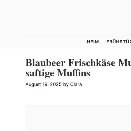
Skip
Skip
Skip
to
to
to
primary
main
primary
navigation
content
sidebar
Tastelle
HEIM
FRÜHSTÜ
Blaubeer Frischkäse Muf
saftige Muffins
August 19, 2025
by
Clara