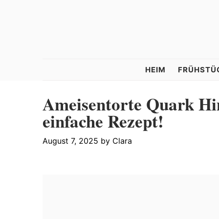
Skip
Skip
Skip
to
to
to
primary
main
primary
navigation
content
sidebar
Tastelle
HEIM
FRÜHSTÜ
Ameisentorte Quark Hi
einfache Rezept!
August 7, 2025
by
Clara